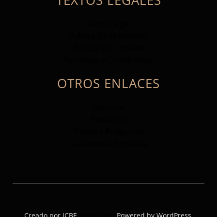
Aviso Legal
Politica De Privacidad
Politica De Cookies
Terminos y Condiciones
OTROS ENLACES
Servicios
Nosotros
Dudas y Preguntas
La Bandera Española
Creado por JCBE
Restaurant
Powered by WordPress.