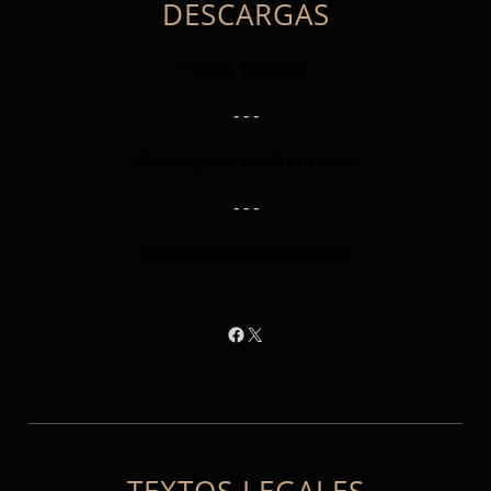
DESCARGAS
Fichas Técnicas
- - -
Descripción de Productos
- - -
Instrucciones de Montaje
Facebook
X
TEXTOS LEGALES