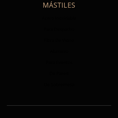
MÁSTILES
Acero Inoxidable
Para Despacho
Fibra De Vidrio
Aluminio
Para Eventos
De Pared
De Sobremesa