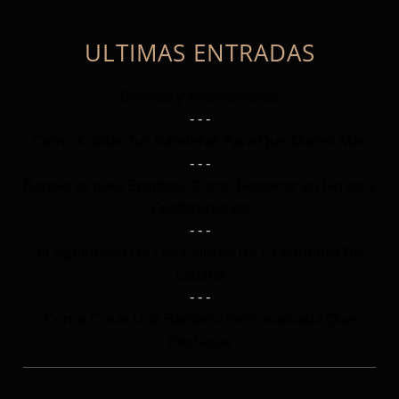
ULTIMAS ENTRADAS
Ofertas y Promociones
- - -
Como Cuidar Tus Banderas Para Que Duren Más
- - -
Banderas para Eventos: Como Destacar en Ferias y
Celebraciones
- - -
El Significado De Los Colores De La Bandera De
España
- - -
Como Crear Una Bandera Personalizada Que
Destaque