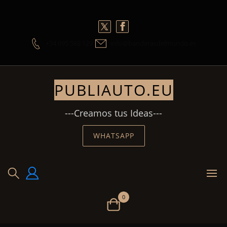
Skip
to
content
+34 695 588 129
info@banderasdelmundo.es
PUBLIAUTO.EU
---Creamos tus Ideas---
WHATSAPP
0