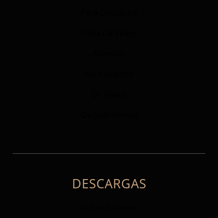
Para Despacho
Fibra De Vidrio
Aluminio
Para Eventos
De Pared
De Sobremesa
DESCARGAS
Fichas Técnicas