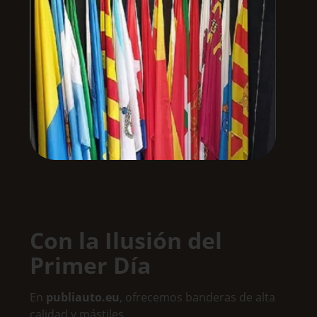
Con la Ilusión del
Primer Día
En
publiauto.eu
, ofrecemos banderas de alta
calidad y mástiles,