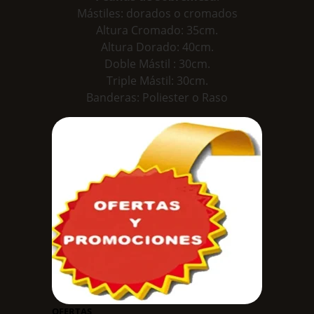
Mástiles: dorados o cromados
Altura Cromado: 35cm.
Altura Dorado: 40cm.
Doble Mástil : 30cm.
Triple Mástil: 30cm.
Banderas: Poliester o Raso
OFERTAS