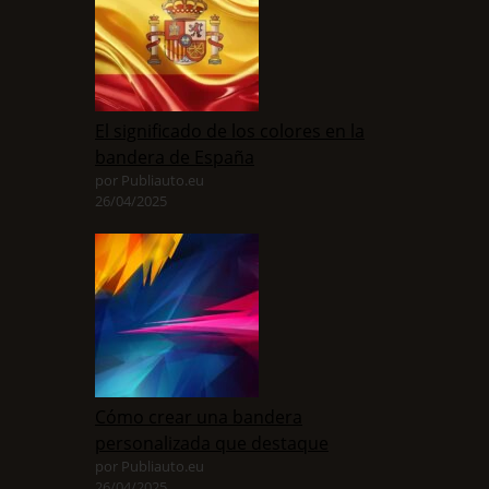
El significado de los colores en la
bandera de España
por Publiauto.eu
26/04/2025
Cómo crear una bandera
personalizada que destaque
por Publiauto.eu
26/04/2025