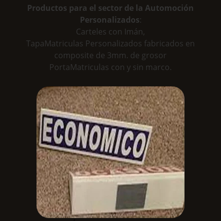
Productos para el sector de la Automoción
Personalizados
:
Carteles con Imán,
TapaMatriculas Personalizados fabricados en
composite de 3mm. de grosor
PortaMatriculas con y sin marco.