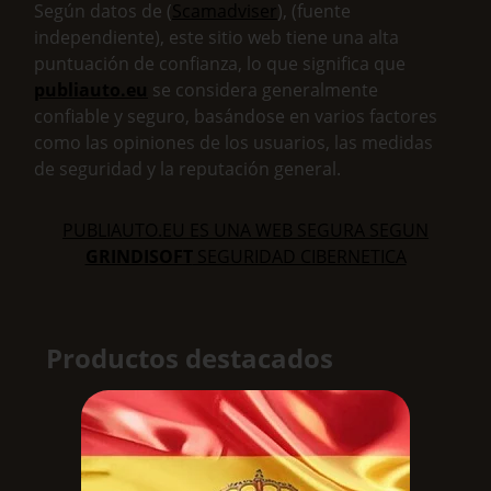
Según datos de (
Scamadviser
), (fuente
independiente), este sitio web tiene una alta
puntuación de confianza, lo que significa que
publiauto.eu
se considera generalmente
confiable y seguro, basándose en varios factores
como las opiniones de los usuarios, las medidas
de seguridad y la reputación general.
PUBLIAUTO.EU ES UNA WEB SEGURA SEGUN
GRINDISOFT
SEGURIDAD CIBERNETICA
Productos destacados