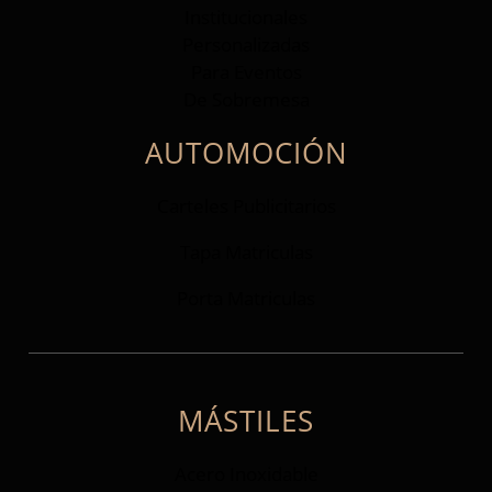
Institucionales
Personalizadas
Para Eventos
De Sobremesa
AUTOMOCIÓN
Carteles Publicitarios
Tapa Matriculas
Porta Matriculas
MÁSTILES
Acero Inoxidable