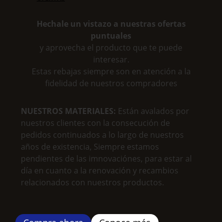
Hechale un vistazo a nuestras ofertas
puntuales
y aprovecha el producto que te puede
interesar.
Estas rebajas siempre son en atención a la
fidelidad de nuestros compradores
NUESTROS MATERIALES:
Están avalados por
nuestros clientes con la consecución de
pedidos continuados a lo largo de nuestros
años de existencia, Siempre estamos
pendientes de las imnovaciónes, para estar al
día en cuanto a la renovación y recambios
relacionados con nuestros productos.