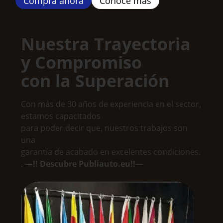
Compra ahora
Conoce más
Nuestra Trayectoria
y Compromiso
con la Superación
Con más de 30 años de experiencia en el sector,
estamos capacitados
para poder decir que, nuestros trabajos son
una
garantía de acabado en excelentes condiciones.
. —
!! Descubre Publiauto.eu!!
—