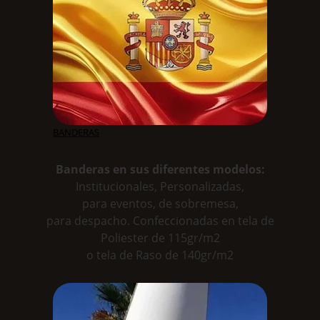
BANDERAS
Banderas en sus diferentes modelos:
Institucionales, Personalizadas,
para eventos, de sobremesa,
para despacho. Confeccionadas en tela de
Poliester de 115gr/m2
o tela de Raso de 140gr/m2