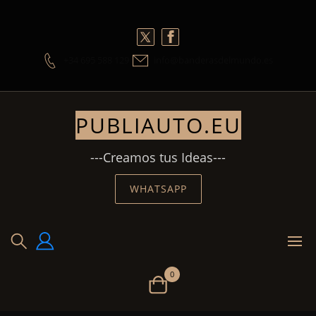
Skip
to
content
+34 695 588 129
info@banderasdelmundo.es
PUBLIAUTO.EU
---Creamos tus Ideas---
WHATSAPP
0