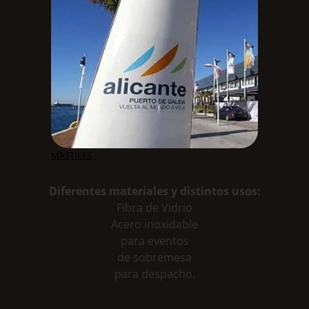
MASTILES
Diferentes materiales y distintos usos:
Fibra de Vidrio
Acero inoxidable
para eventos
de sobremesa
para despacho.