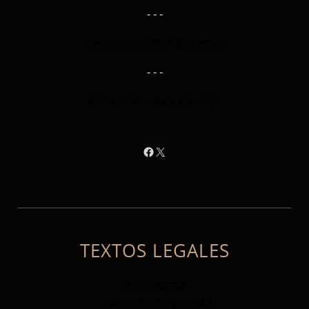
- - -
Descripción de Productos
- - -
Instrucciones de Montaje
Facebook
X
TEXTOS LEGALES
Aviso Legal
Politica De Privacidad