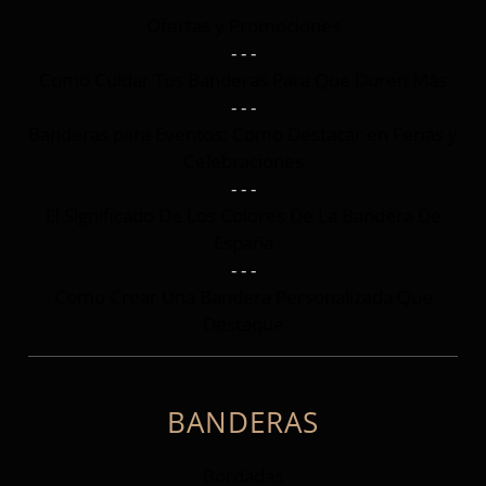
Ofertas y Promociones
- - -
Como Cuidar Tus Banderas Para Que Duren Más
- - -
Banderas para Eventos: Como Destacar en Ferias y
Celebraciones
- - -
El Significado De Los Colores De La Bandera De
España
- - -
Como Crear Una Bandera Personalizada Que
Destaque
BANDERAS
Bordadas