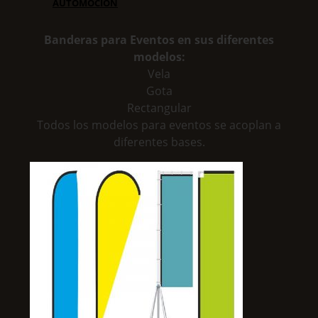
AUTOMOCIÓN
Banderas para Eventos en sus diferentes
modelos:
Vela
Gota
Rectangular
Todos los modelos para eventos se acoplan a
diferentes bases.