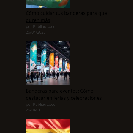
Cómo cuidar tus banderas para que
duren más
por Publiauto.eu
26/04/2025
Banderas para eventos: Cómo
destacar en ferias y celebraciones
por Publiauto.eu
26/04/2025