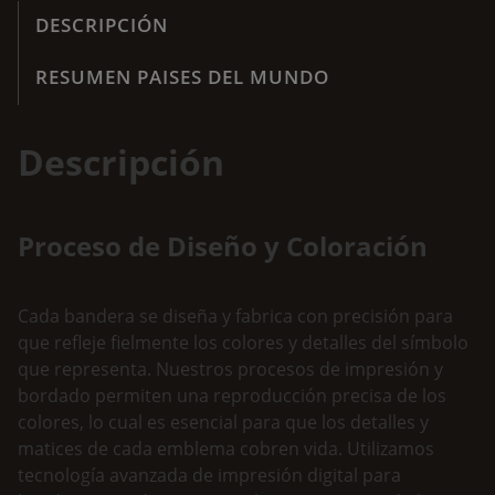
s
r
DESCRIPCIÓN
:
a
d
s
RESUMEN PAISES DEL MUNDO
e
I
s
n
d
s
Descripción
e
t
2
i
0
t
Proceso de Diseño y Coloración
,
u
9
c
0
i
Cada bandera se diseña y fabrica con precisión para
o
que refleje fielmente los colores y detalles del símbolo
€
n
que representa. Nuestros procesos de impresión y
h
a
bordado permiten una reproducción precisa de los
a
l
colores, lo cual es esencial para que los detalles y
s
e
matices de cada emblema cobren vida. Utilizamos
t
s
tecnología avanzada de impresión digital para
a