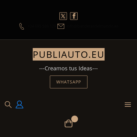
Skip
to
content
+34 695 588 129
info@banderasdelmundo.es
PUBLIAUTO.EU
---Creamos tus Ideas---
WHATSAPP