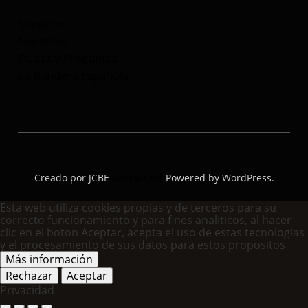
Servicios
Nosotros
Dudas y Preguntas
La Bandera Española
Creado por JCBE
Restaurant
Powered by WordPress.
Esta web utiliza cookies propias y de terceros para su
correcto funcionamiento y para fines analiticos, al hacer
clic en el boton Aceptar, acepta el uso de estas tecnologias
y el procesamiento de sus datos para estos propositos
Más información
Rechazar
Aceptar
Privacidad