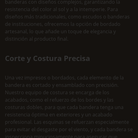
c
banderas con diseños complejos, garantizando la
1
resistencia del color al sol y a la intemperie. Para
a
1
diseños más tradicionales, como escudos o banderas
n
8
de instituciones, ofrecemos la opción de bordado
t
,
artesanal, lo que añade un toque de elegancia y
i
8
distinción al producto final.
0
d
a
€
d
Corte y Costura Precisa
Una vez impresos o bordados, cada elemento de la
bandera es cortado y ensamblado con precisión.
Nuestro equipo de costura se encarga de los
acabados, como el refuerzo de los bordes y las
costuras dobles, para que cada bandera tenga una
resistencia óptima en exteriores y un acabado
profesional. Las esquinas se refuerzan especialmente
para evitar el desgaste por el viento, y cada bandera se
inspecciona minuciosamente para asegurar que