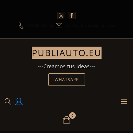
Skip
to
content
+34 695 588 129
info@banderasdelmundo.es
PUBLIAUTO.EU
---Creamos tus Ideas---
WHATSAPP
0