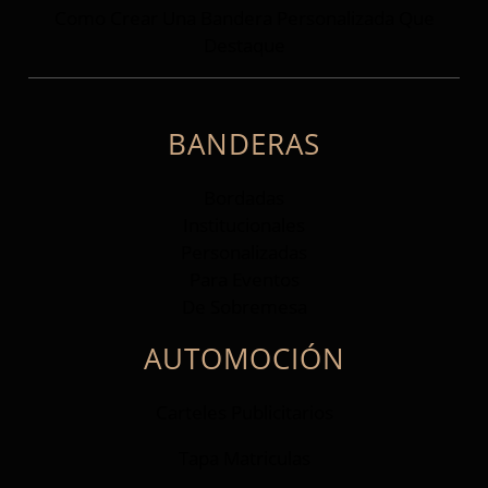
Como Crear Una Bandera Personalizada Que
Destaque
BANDERAS
Bordadas
Institucionales
Personalizadas
Para Eventos
De Sobremesa
AUTOMOCIÓN
Carteles Publicitarios
Tapa Matriculas