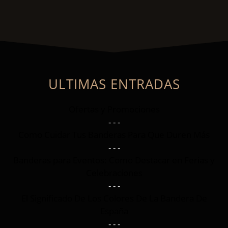
ULTIMAS ENTRADAS
Ofertas y Promociones
- - -
Como Cuidar Tus Banderas Para Que Duren Más
- - -
Banderas para Eventos: Como Destacar en Ferias y
Celebraciones
- - -
El Significado De Los Colores De La Bandera De
España
- - -