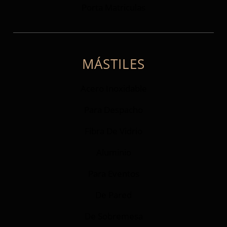
Porta Matriculas
MÁSTILES
Acero Inoxidable
Para Despacho
Fibra De Vidrio
Aluminio
Para Eventos
De Pared
De Sobremesa