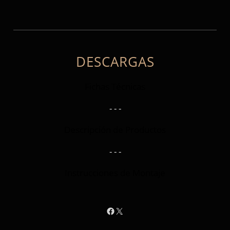
DESCARGAS
Fichas Técnicas
- - -
Descripción de Productos
- - -
Instrucciones de Montaje
Facebook
X