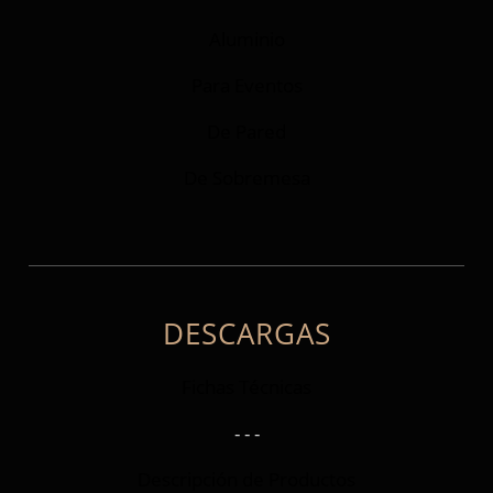
Aluminio
Para Eventos
De Pared
De Sobremesa
DESCARGAS
Fichas Técnicas
- - -
Descripción de Productos