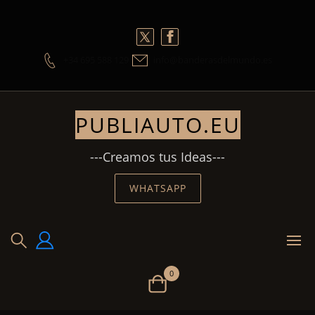
Skip
to
content
+34 695 588 129
info@banderasdelmundo.es
PUBLIAUTO.EU
---Creamos tus Ideas---
WHATSAPP
0