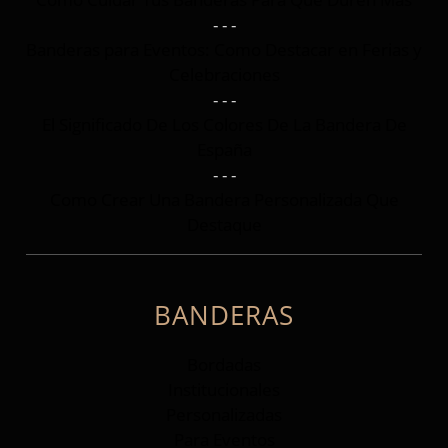
- - -
Banderas para Eventos: Como Destacar en Ferias y
Celebraciones
- - -
El Significado De Los Colores De La Bandera De
España
- - -
Como Crear Una Bandera Personalizada Que
Destaque
BANDERAS
Bordadas
Institucionales
Personalizadas
Para Eventos