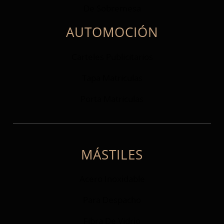
De Sobremesa
AUTOMOCIÓN
Carteles Publicitarios
Tapa Matriculas
Porta Matriculas
MÁSTILES
Acero Inoxidable
Para Despacho
Fibra De Vidrio