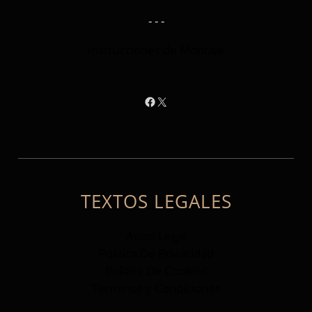
- - -
Instrucciones de Montaje
Facebook
X
TEXTOS LEGALES
Aviso Legal
Politica De Privacidad
Politica De Cookies
Terminos y Condiciones